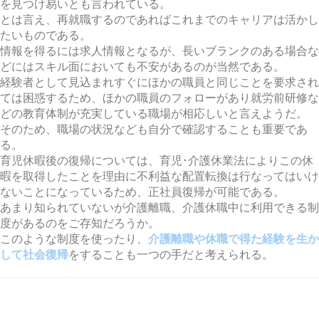
を見つけ易いとも言われている。
とは言え、再就職するのであればこれまでのキャリアは活かし
たいものである。
情報を得るには求人情報となるが、長いブランクのある場合な
どにはスキル面においても不安があるのが当然である。
経験者として見込まれすぐにほかの職員と同じことを要求され
ては困惑するため、ほかの職員のフォローがあり就労前研修な
どの教育体制が充実している職場が相応しいと言えようだ。
そのため、職場の状況なども自分で確認することも重要であ
る。
育児休暇後の復帰については、育児･介護休業法によりこの休
暇を取得したことを理由に不利益な配置転換は行なってはいけ
ないことになっているため、正社員復帰が可能である。
あまり知られていないが介護離職、介護休職中に利用できる制
度があるのをご存知だろうか。
このような制度を使ったり、
介護離職や休職で得た経験を生か
して社会復帰
をすることも一つの手だと考えられる。