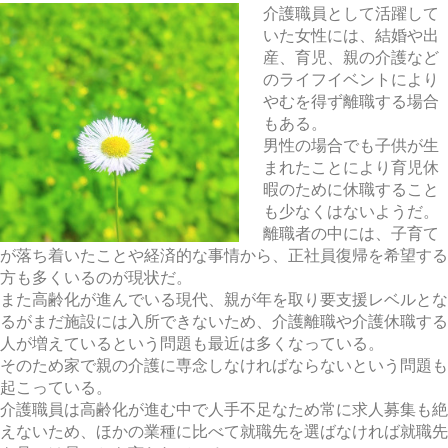
介護職員として活躍して
いた女性には、結婚や出
産、育児、親の介護など
のライフイベントにより
やむを得ず離職する場合
もある。
男性の場合でも子供が生
まれたことにより育児休
暇のために休職すること
も少なくはないようだ。
離職者の中には、子育て
が落ち着いたことや経済的な事情から、正社員復帰を希望する
方も多くいるのが現状だ。
また高齢化が進んでいる現代、親が年を取り要支援レベルとな
るがまだ施設には入所できないため、介護離職や介護休職する
人が増えているという問題も最近は多くなっている。
そのため家で親の介護に専念しなければならないという問題も
起こっている。
介護職員は高齢化が進む中で人手不足なため常に求人募集も絶
えないため、ほかの業種に比べて就職先を選ばなければ就職先