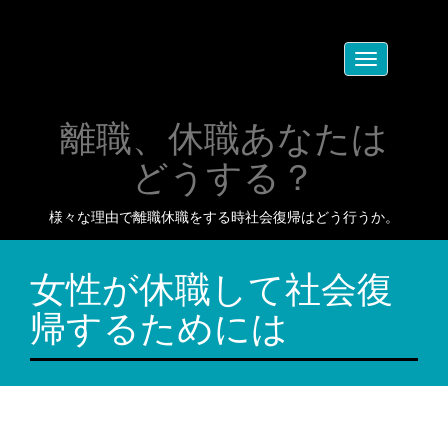
Toggle
navigation
離職、休職あなたは
どうする？
様々な理由で離職休職をする時社会復帰はどう行うか。
女性が休職して社会復
帰するためには