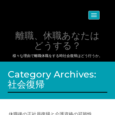
Toggle
navigation
離職、休職あなたは
どうする？
様々な理由で離職休職をする時社会復帰はどう行うか。
Category Archives:
社会復帰
休職後の正社員復帰と介護資格の可能性