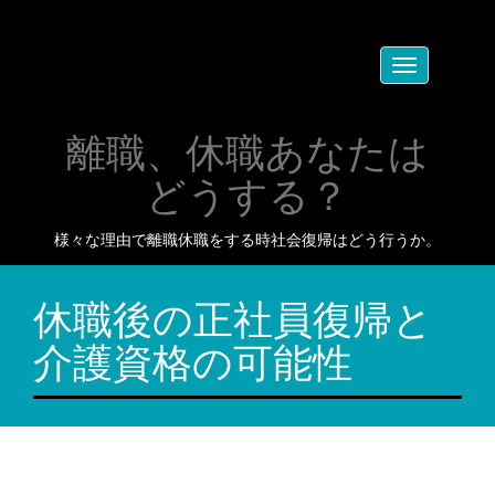
Toggle
navigation
離職、休職あなたは
どうする？
様々な理由で離職休職をする時社会復帰はどう行うか。
休職後の正社員復帰と
介護資格の可能性