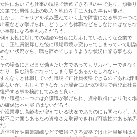
女性においても仕事の現場で活躍できる世の中であり、頑張り
次第では男性以上の収入と地位を手に入れる事も可能だ。
しかし、キャリアを積み重ねていく上で障害になる事の一つに
出産などが挙げられ、どうしても休職などをしなければならな
い事態になる事もあるだろう。
例え女性に対しての結婚や出産に対応しているような企業で
も、正社員復帰した後に職場環境が変わってしまっていて馴染
めない状況から、職を辞めてしまうような状況に陥る事もあ
る。
その場合にまだまだ働きたい方であってもリカバリーできなく
なり、悩む結果になってしまう事もあるかもしれない。
すんなりと休職していた職場で正社員復帰できるのであれば問
題ないが、もしもできなかった場合には他の職種で再び正社員
復帰する事を検討してみると良い。
良い職種の一つには介護職が挙げられ、資格取得により働く場
の確保は不可能ではないだろう。
介護業界は高齢者が増えている状況であるのにも関わらず、人
材不足の面もあるため資格さえ取得できれば可能性のある業界
だ。
通信講座や職業訓練などで取得できる資格では正社員雇用はす