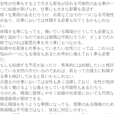
女性が仕事をする上で大きな変化が訪れる可能性のある事の一
つに結婚が挙げられ、仕事にも大きな影響を及ぼす。
様々な要因があるだろうが、出産などはその一つになる可能性
があり、仕事においては休職する必要も出てくるかもしれな
い。
休職する事になっても、働いている職場がどうしても必要な人
材と認めているのであれば復職は可能だろうが、そこまでの人
材でなければ最悪仕事を失う事にもつながる。
結婚や出産後も仕事をしていきたい女性にとっては、これらは
悩みの一つになる場合もあるため早めに備えておく事も必要
だ。
もしも結婚する予定があったり、将来的には結婚したいと検討
している女性の方がいるのであれば、前もって介護士に転職す
る事も検討してみると良いかもしれない。
介護士の仕事においては女性も多く活躍しており、女性が気持
ち良く働けるような備えをしている可能性もあるだろう。
そのため、職場に復帰しやすく結婚や出産後においても円滑な
職場復帰が期待できる。
例え職場を失うような事態になっても、需要のある職種のため
再就職は不可能ではなく、状況に対応しやすい。